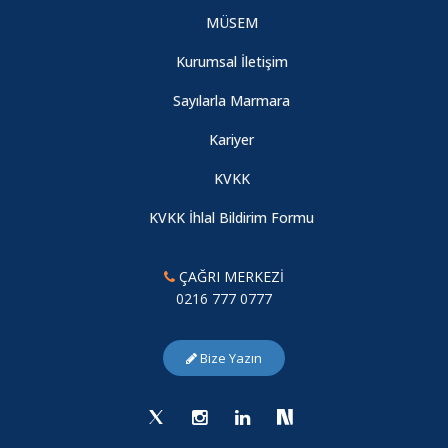
Akademik Gelişim Toplantıları-5 Başlıyor: Yurt Dışı Araştırma
MÜSEM
Deneyimi
Kurumsal İletişim
Marmara Medya Merkezi’nin (MMM) yenilenen haber sitesi
Sayılarla Marmara
yayında
Kariyer
KVKK
5. Marmara Uluslararası Lisansüstü İletişim Öğrencileri
Kongresi
KVKK İhlal Bildirim Formu
Uluslararası Marmara Lisansüstü İletişim Öğrencileri Kongresi
ÇAĞRI MERKEZİ
- 5
0216 777 0777
Kep ve Cübbe Teslimi Hk.
Bize Yazın
Kanonik Metin Okumaları - 5