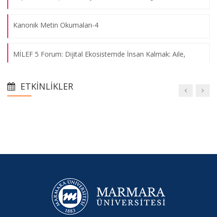
Kanonik Metin Okumaları-4
MİLEF 5 Forum: Dijital Ekosistemde İnsan Kalmak: Aile,
Bağımlılık ve Sosyal Politikaların Dönüşümü
ETKINLIKLER
MİLEF 5 Forum: Yapay Zekâ, Dijitalleşme ve Geleceğin Aile
Bireyi Olma (MARPAM İşbirliğiyle)
MİLEF 5 Forum: Yapay Zekâ ve Geleceğimiz: Aile, Çocuk ve
Toplum
Fakültemizde İlki Düzenlenecek Olan MİLEF Münazara
Başvuruları Başladı!
Marmara İletişim’den Avrupa Birliği Destekli Uluslararası Proje