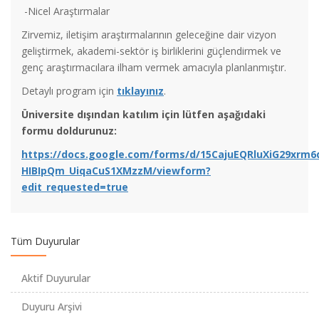
-Nicel Araştırmalar
Zirvemiz, iletişim araştırmalarının geleceğine dair vizyon
geliştirmek, akademi-sektör iş birliklerini güçlendirmek ve
genç araştırmacılara ilham vermek amacıyla planlanmıştır.
Detaylı program için
tıklayınız
.
Denetim-siz: Teknoloji ve Görsel İktidar Sergisi
Üniversite dışından katılım için lütfen aşağıdaki
formu doldurunuz:
Atıksız Mutfak Projesi Katılımcılarını Arıyor!
https://docs.google.com/forms/d/15CajuEQRluXiG29xrm6
HIBIpQm_UiqaCuS1XMzzM/viewform?
edit_requested=true
Erasmus Yabancı Dil Yeterlilik Sınavı Başvuruları
Akademik Gelişim Toplantıları-5 Başlıyor: Yurt Dışı Araştırma
Tüm Duyurular
Deneyimi
Aktif Duyurular
Marmara Medya Merkezi’nin (MMM) yenilenen haber sitesi
Duyuru Arşivi
yayında