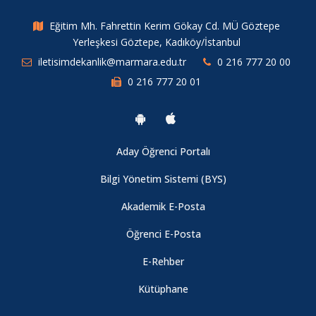
Başarısı
Eğitim Mh. Fahrettin Kerim Gökay Cd. MÜ Göztepe
Yerleşkesi Göztepe, Kadıköy/İstanbul
Medya Arkeolojisi Atölyesi Başvuruları Başladı
iletisimdekanlik@marmara.edu.tr
0 216 777 20 00
0 216 777 20 01
Dijital Beşeri Buluşmalar: Dijitalleşme, İnsan ve İletişim
Sohbetleri
Aday Öğrenci Portalı
MİLEF-5 Bildiri Özeti Gönderim Süreci Tamamlanmıştır
Bilgi Yönetim Sistemi (BYS)
Denetim-siz: Teknoloji ve Görsel İktidar Sergisi
Akademik E-Posta
Öğrenci E-Posta
Atıksız Mutfak Projesi Katılımcılarını Arıyor!
E-Rehber
Erasmus Yabancı Dil Yeterlilik Sınavı Başvuruları
Kütüphane