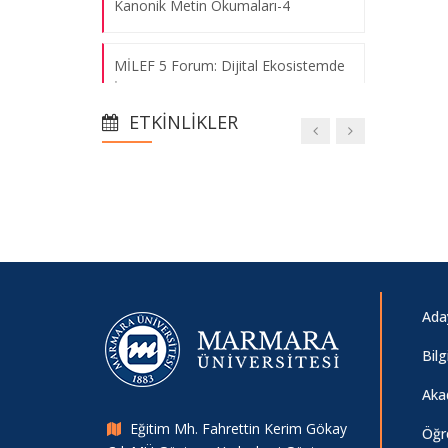
Kanonik Metin Okumaları-4
MİLEF 5 Forum: Dijital Ekosistemde
İnsan Kalmak: Aile, Bağımlılık ve
Sosyal Politikaların Dönüşümü
ETKINLIKLER
MİLEF 5 Forum: Yapay Zekâ,
Dijitalleşme ve Geleceğin Aile Bireyi
Olma (MARPAM İşbirliğiyle)
MİLEF 5 Forum: Yapay Zekâ ve
Geleceğimiz: Aile, Çocuk ve Toplum
Ada
Bil
Fakültemizde İlki Düzenlenecek Olan
MİLEF Münazara Başvuruları Başladı!
Aka
Eğitim Mh. Fahrettin Kerim Gökay
Öğr
Marmara İletişim’den Avrupa Birliği