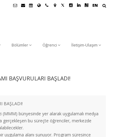
EN
Bölümler
Öğrenci
İletişim-Ulaşım
AMI BAŞVURULARI BAŞLADI!
I BAŞLADI!
ezi (MMM) bünyesinde yer alarak uygulamalı medya
la gerçekleşen bu süreçte öğrenciler, merkezde
labilecekler.
 bir uygulama alanı sunuyor. Program süresince