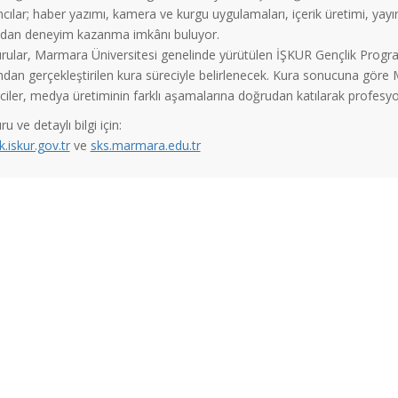
mcılar; haber yazımı, kamera ve kurgu uygulamaları, içerik üretimi, ya
dan deneyim kazanma imkânı buluyor.
rular, Marmara Üniversitesi genelinde yürütülen İŞKUR Gençlik Progra
ından gerçekleştirilen kura süreciyle belirlenecek. Kura sonucuna gö
ciler, medya üretiminin farklı aşamalarına doğrudan katılarak profesyo
u ve detaylı bilgi için:
k.iskur.gov.tr
ve
sks.marmara.edu.tr